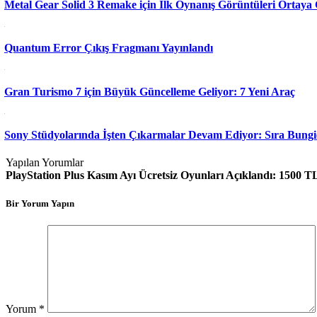
Metal Gear Solid 3 Remake için İlk Oynanış Görüntüleri Ortaya 
Quantum Error Çıkış Fragmanı Yayınlandı
Gran Turismo 7 için Büyük Güncelleme Geliyor: 7 Yeni Araç
Sony Stüdyolarında İşten Çıkarmalar Devam Ediyor: Sıra Bungi
Yapılan Yorumlar
PlayStation Plus Kasım Ayı Ücretsiz Oyunları Açıklandı: 1500 T
Bir Yorum Yapın
Yorum
*