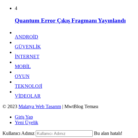
4
Quantum Error Çıkış Fragmanı Yayınlandı
ANDROİD
GÜVENLİK
İNTERNET
MOBİL
OYUN
TEKNOLOJİ
VİDEOLAR
© 2023
Malatya Web Tasarım
| MwtBlog Teması
Giriş Yap
Yeni Üyelik
Kullanıcı Adınız
Bu alan hatalı!