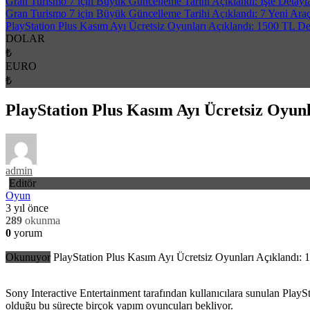
Gran Turismo 7 için Büyük Güncelleme Tarihi Açıklandı: İşte Detayl
Gran Turismo 7 için Büyük Güncelleme Tarihi Açıklandı: 7 Yeni Ara
PlayStation Plus Kasım Ayı Ücretsiz Oyunları Açıklandı: 1500 TL D
DOLAR
₺
EURO
₺
PlayStation Plus Kasım Ayı Ücretsiz Oyun
admin
Editör
Oyun
3 yıl önce
289
okunma
0
yorum
Okunuyor
PlayStation Plus Kasım Ayı Ücretsiz Oyunları Açıklandı:
Sony Interactive Entertainment tarafından kullanıcılara sunulan PlayS
olduğu bu süreçte birçok yapım oyuncuları bekliyor.