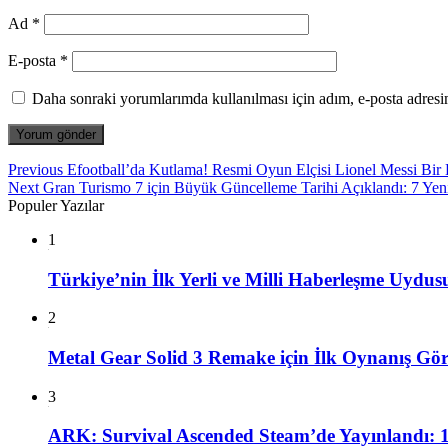
Ad
*
E-posta
*
Daha sonraki yorumlarımda kullanılması için adım, e-posta adresim
Yazı
Previous
Previous
Efootball’da Kutlama! Resmi Oyun Elçisi Lionel Messi Bir
Next
post:
Next
Gran Turismo 7 için Büyük Güncelleme Tarihi Açıklandı: 7 Yen
gezinmesi
post:
Populer Yazılar
1
Türkiye’nin İlk Yerli ve Milli Haberleşme Uy
2
Metal Gear Solid 3 Remake için İlk Oynanış Gör
3
ARK: Survival Ascended Steam’de Yayınlandı: 