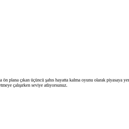
yla ön plana çıkan üçüncü şahıs hayatta kalma oyunu olarak piyasaya ye
l etmeye çalışırken seviye atlıyorsunuz.