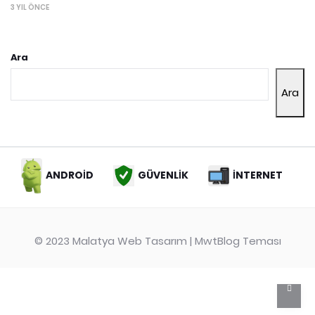
3 YIL ÖNCE
Ara
Ara
ANDROİD
GÜVENLİK
İNTERNET
© 2023
Malatya Web Tasarım
| MwtBlog Teması