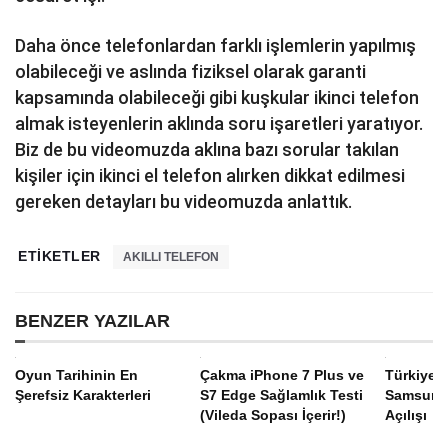
Daha önce telefonlardan farklı işlemlerin yapılmış
olabileceği ve aslında fiziksel olarak garanti
kapsamında olabileceği gibi kuşkular ikinci telefon
almak isteyenlerin aklında soru işaretleri yaratıyor.
Biz de bu videomuzda aklına bazı sorular takılan
kişiler için ikinci el telefon alırken dikkat edilmesi
gereken detayları bu videomuzda anlattık.
ETIKETLER
AKILLI TELEFON
BENZER YAZILAR
Oyun Tarihinin En
Çakma iPhone 7 Plus ve
Türkiye’d
Şerefsiz Karakterleri
S7 Edge Sağlamlık Testi
Samsung
(Vileda Sopası İçerir!)
Açılışı