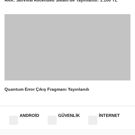
ARK: Survival Ascended Steam’de Yayınlandı: 1.100 TL
3
Quantum Error Çıkış Fragmanı Yayınlandı
4
ANDROİD
GÜVENLİK
İNTERNET