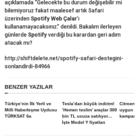
açıklamada “Gelecekte bu durum değişebilir mi
bilemiyoruz fakat maalesef artık Safari
üzerinden
Spotify Web Çalar
‘ı
kullanamayacaksınız.” denildi. Bakalım ilerleyen
günlerde
Spotify
verdiği bu karardan geri adım
atacak mı?
http://shiftdelete.net/spotify-safari-destegini-
sonlandirdi-84966
BENZER YAZILAR
Türkiye’nin İlk Yerli ve
Tesla’dan büyük indirim!
Citroen’
Milli Haberleşme Uydusu
‘Hemen teslim’ araçlar 300
uygun fai
TÜRKSAT 6a
bin TL ucuza satılıyor…
kampany
İşte Model Y fiyatları