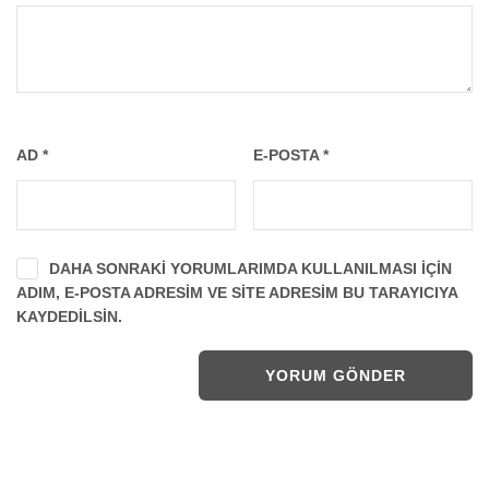
AD
*
E-POSTA
*
DAHA SONRAKI YORUMLARIMDA KULLANILMASI IÇIN
ADIM, E-POSTA ADRESIM VE SITE ADRESIM BU TARAYICIYA
KAYDEDILSIN.
Previous post:
Previous
Nihayet Beklenen Haber Geldi: Behzat Ç. Dizisinin