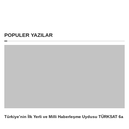
Tekrar Ekranlara Döneceği Doğrulandı!
Next post:
Next
Uncharted Kayıp Miras inceleme
POPULER YAZILAR
Türkiye’nin İlk Yerli ve Milli Haberleşme Uydusu TÜRKSAT 6a
1