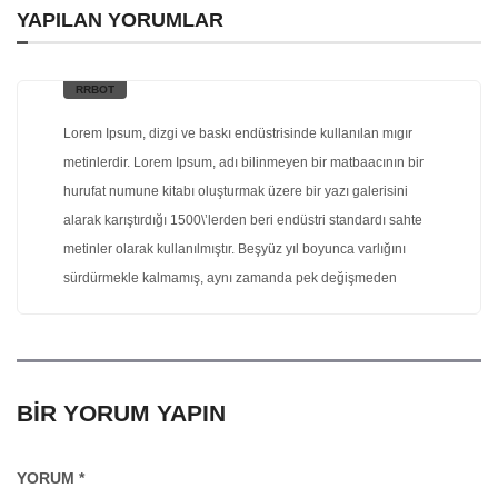
YAPILAN YORUMLAR
RRBOT
dedi ki:
Lorem Ipsum, dizgi ve baskı endüstrisinde kullanılan mıgır
metinlerdir. Lorem Ipsum, adı bilinmeyen bir matbaacının bir
hurufat numune kitabı oluşturmak üzere bir yazı galerisini
alarak karıştırdığı 1500\’lerden beri endüstri standardı sahte
metinler olarak kullanılmıştır. Beşyüz yıl boyunca varlığını
sürdürmekle kalmamış, aynı zamanda pek değişmeden
elektronik dizgiye de sıçramıştır. 1960\’larda Lorem Ipsum
pasajları da içeren Letraset yapraklarının yayınlanması ile ve
yakın zamanda Aldus PageMaker gibi Lorem Ipsum sürümleri
içeren masaüstü yayıncılık yazılımları ile popüler olmuştur.
BIR YORUM YAPIN
YORUM
*