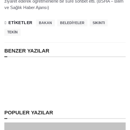
ziyaret ederek öğretmenlerle bir süre sohbet etti. (BSHA – Bilim
ve Sağlık Haber Ajansı)
ETIKETLER
BAKAN
BELEDIYELER
SIKINTI
TEKIN
BENZER YAZILAR
Previous post:
Previous
Türkiye’nin İlk Yerli ve Milli Haberleşme Uydusu
TÜRKSAT 6a
Next post:
Next
Kızılay Aile Hekimlerini Kapıya Koydu !
POPULER YAZILAR