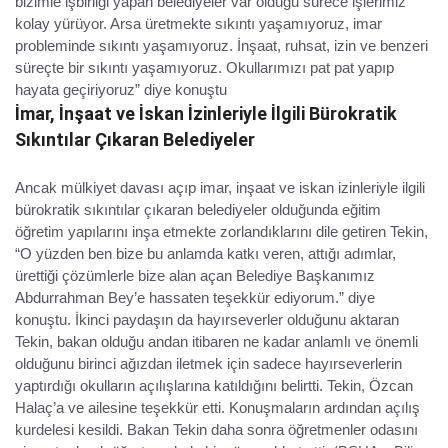
bizimle işbirliği yapan belediyeler var olduğu sürece işlerimiz
kolay yürüyor. Arsa üretmekte sıkıntı yaşamıyoruz, imar
probleminde sıkıntı yaşamıyoruz. İnşaat, ruhsat, izin ve benzeri
süreçte bir sıkıntı yaşamıyoruz. Okullarımızı pat pat yapıp
hayata geçiriyoruz” diye konuştu
İmar, İnşaat ve İskan İzinleriyle İlgili Bürokratik
Sıkıntılar Çıkaran Belediyeler
Ancak mülkiyet davası açıp imar, inşaat ve iskan izinleriyle ilgili
bürokratik sıkıntılar çıkaran belediyeler olduğunda eğitim
öğretim yapılarını inşa etmekte zorlandıklarını dile getiren Tekin,
“O yüzden ben bize bu anlamda katkı veren, attığı adımlar,
ürettiği çözümlerle bize alan açan Belediye Başkanımız
Abdurrahman Bey’e hassaten teşekkür ediyorum.” diye
konuştu. İkinci paydaşın da hayırseverler olduğunu aktaran
Tekin, bakan olduğu andan itibaren ne kadar anlamlı ve önemli
olduğunu birinci ağızdan iletmek için sadece hayırseverlerin
yaptırdığı okulların açılışlarına katıldığını belirtti. Tekin, Özcan
Halaç’a ve ailesine teşekkür etti. Konuşmaların ardından açılış
kurdelesi kesildi. Bakan Tekin daha sonra öğretmenler odasını